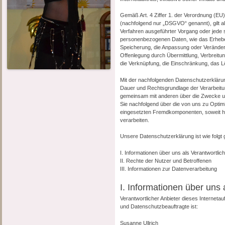
Gemäß Art. 4 Ziffer 1. der Verordnung (E
(nachfolgend nur „DSGVO“ genannt), gilt als
Verfahren ausgeführter Vorgang oder jed
personenbezogenen Daten, wie das Erheben
Speicherung, die Anpassung oder Veränder
Offenlegung durch Übermittlung, Verbreitun
die Verknüpfung, die Einschränkung, das L
Mit der nachfolgenden Datenschutzerklärun
Dauer und Rechtsgrundlage der Verarbeitu
gemeinsam mit anderen über die Zwecke und
Sie nachfolgend über die von uns zu Opti
eingesetzten Fremdkomponenten, soweit hi
verarbeiten.
Unsere Datenschutzerklärung ist wie folgt g
I. Informationen über uns als Verantwortlic
II. Rechte der Nutzer und Betroffenen
III. Informationen zur Datenverarbeitung
I. Informationen über uns 
Verantwortlicher Anbieter dieses Internetau
und Datenschutzbeauftragte ist:
Susanne Ullrich