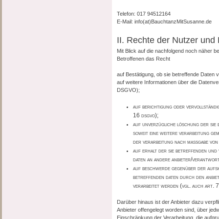
Telefon: 017 94512164
E-Mail: info(at)BauchtanzMitSusanne.de
II. Rechte der Nutzer und
Mit Blick auf die nachfolgend noch näher 
Betroffenen das Recht
auf Bestätigung, ob sie betreffende Daten v
auf weitere Informationen über die Datenve
DSGVO);
auf berichtigung oder vervollständi
16 dsgvo);
auf unverzügliche löschung der sie b
soweit eine weitere verarbeitung ge
der verarbeitung nach maßgabe von 
auf erhalt der sie betreffenden und 
daten an andere anbieter/verantwort
auf beschwerde gegenüber der aufsich
betreffenden daten durch den anbi
verarbeitet werden (vgl. auch art. 
Darüber hinaus ist der Anbieter dazu verpf
Anbieter offengelegt worden sind, über je
Einschränkung der Verarbeitung, die aufgru